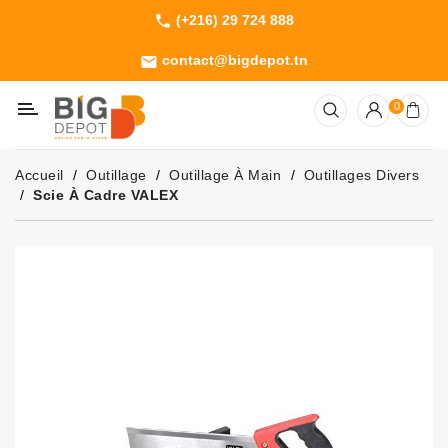
(+216) 29 724 888
phone
Catégorie
contact@bigdepot.tn
email
Machines
0
Outillage
Jardinage
Accueil
Outillage
Outillage À Main
Outillages Divers
Consommables
Scie À Cadre VALEX