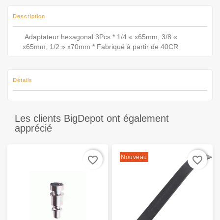
Description
Adaptateur hexagonal 3Pcs * 1/4 « x65mm, 3/8 «
x65mm, 1/2 » x70mm * Fabriqué à partir de 40CR
Détails
Les clients BigDepot ont également
apprécié
Nouveau
favorite_border
favorite_border