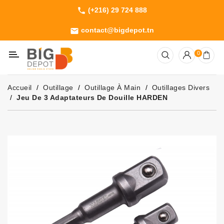
(+216) 29 724 888
phone
Catégorie
contact@bigdepot.tn
email
Machines
0
Outillage
Jardinage
Accueil
Outillage
Outillage À Main
Outillages Divers
Consommables
Jeu De 3 Adaptateurs De Douille HARDEN