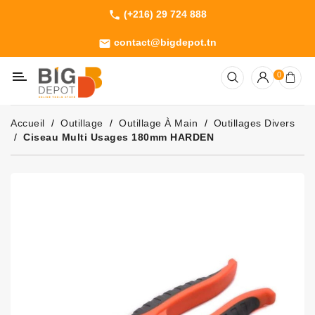
(+216) 29 724 888
phone
Catégorie
contact@bigdepot.tn
email
Machines
0
Outillage
Jardinage
Accueil
Outillage
Outillage À Main
Outillages Divers
Consommables
Ciseau Multi Usages 180mm HARDEN