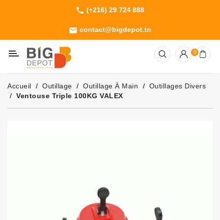
(+216) 29 724 888
phone
Catégorie
contact@bigdepot.tn
email
Machines
0
Outillage
Jardinage
Accueil
Outillage
Outillage À Main
Outillages Divers
Consommables
Ventouse Triple 100KG VALEX