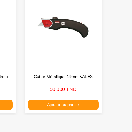
tane
Cutter Métallique 19mm VALEX
Ra
Prix
50,000 TND
Ajouter au panier