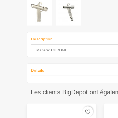
Description
Matière: CHROME
Détails
Les clients BigDepot ont égale
favorite_border