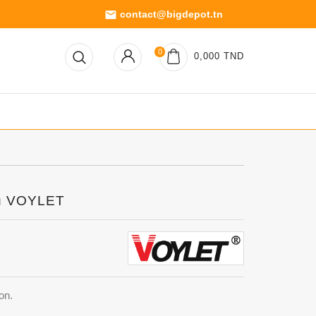
contact@bigdepot.tn
email
0
0,000 TND
au VOYLET
on.