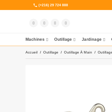
(+216) 29 724 888
phone
Machines
Outillage
Jardinage
Meuleuses Et 
Accueil
Outillage
Outillage À Main
Outillag