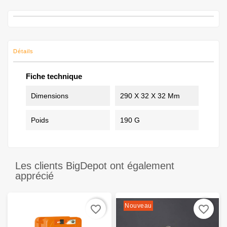
Détails
Fiche technique
Dimensions
290 X 32 X 32 Mm
Poids
190 G
Les clients BigDepot ont également
apprécié
Nouveau
favorite_border
favorite_border