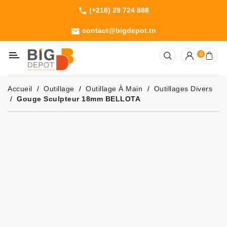
(+216) 29 724 888
phone
Catégorie
contact@bigdepot.tn
email
Machines
0
Outillage
Jardinage
Accueil
Outillage
Outillage À Main
Outillages Divers
Consommables
Gouge Sculpteur 18mm BELLOTA