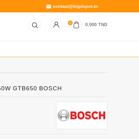
contact@bigdepot.tn
email
0
0,000 TND
 650W GTB650 BOSCH