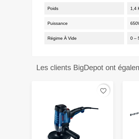
Poids
1,4 
Puissance
650
Régime À Vide
0 – 
Les clients BigDepot ont égale
favorite_border