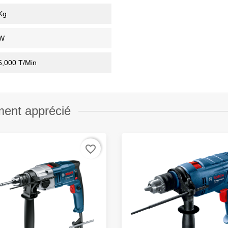
Kg
W
5,000 T/min
ment apprécié
favorite_border