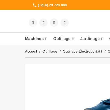
(+216) 29 724 888
phone
Machines
Outillage
Jardinage
Meuleuses Et 
Accueil
Outillage
Outillage Électroportatif
O