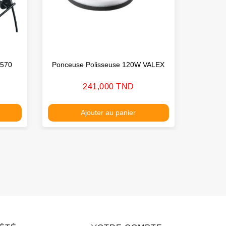
B570
Ponceuse Polisseuse 120W VALEX
Marteau
Prix
241,000 TND
Ajouter au panier