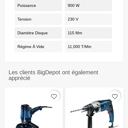
Puissance
900 W
Tension
230 V
Diamètre Disque
115 Mm
Régime À Vide
11,000 T/min
Les clients BigDepot ont également
apprécié
favorite_border
favorite_border