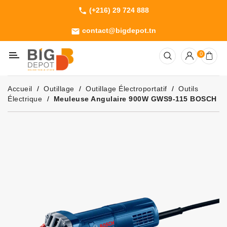
(+216) 29 724 888
phone
Catégorie
contact@bigdepot.tn
email
Machines
0
Outillage
Jardinage
Accueil
Outillage
Outillage Électroportatif
Outils
Consommables
Électrique
Meuleuse Angulaire 900W GWS9-115 BOSCH