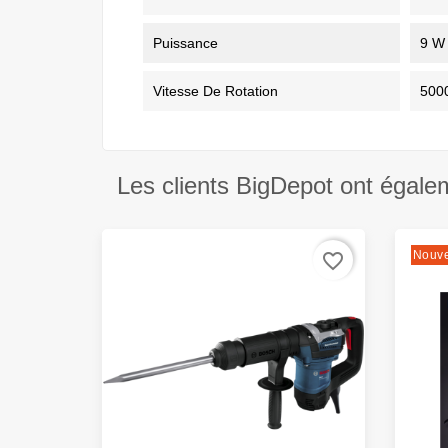
Puissance
9 W
Vitesse De Rotation
5000
Les clients BigDepot ont égale
Nouv
favorite_border