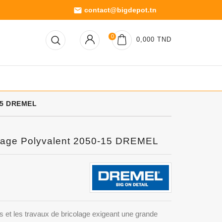
contact@bigdepot.tn
email
0
0,000 TND
-15 DREMEL
colage Polyvalent 2050-15 DREMEL
ifs et les travaux de bricolage exigeant une grande