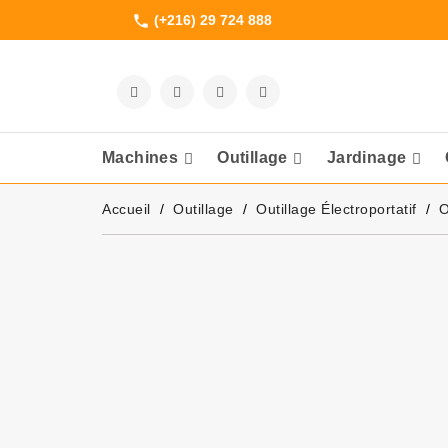
(+216) 29 724 888
phone
Machines
Outillage
Jardinage
Meuleuses Et 
Accueil
Outillage
Outillage Électroportatif
O