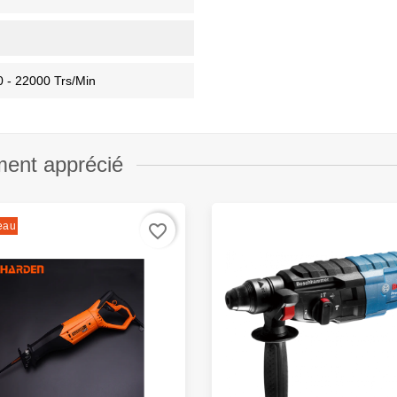
 - 22000 Trs/min
ment apprécié
eau
favorite_border