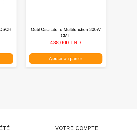
BOSCH
Outil Oscillatoire Multifonction 300W
Défonce
CMT
Prix
438,000 TND
Ajouter au panier
IÉTÉ
VOTRE COMPTE