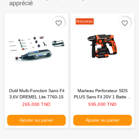
apprécié
Nouveau
favorite_border
favorite_border
Outil Multi-Fonction Sans Fil
Marteau Perforateur SDS
3,6V DREMEL Lite 7760-15
PLUS Sans Fil 20V 1 Batterie
4AH Chargeur HARDEN
Prix
Prix
265,000 TND
595,000 TND
Ajouter au panier
Ajouter au panier