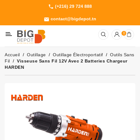
(+216) 29 724 888
phone
Catégorie
contact@bigdepot.tn
email
Machines
0
Outillage
Jardinage
Accueil
Outillage
Outillage Électroportatif
Outils Sans
Consommables
Fil
Visseuse Sans Fil 12V Avec 2 Batteries Chargeur
HARDEN