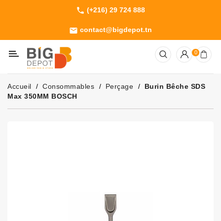
(+216) 29 724 888
phone
Catégorie
contact@bigdepot.tn
email
Machines
0
Outillage
Jardinage
Accueil
Consommables
Perçage
Burin Bêche SDS
Consommables
Max 350MM BOSCH