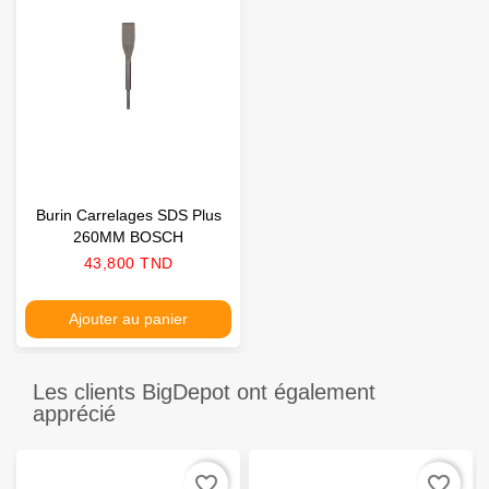
Burin Carrelages SDS Plus
260MM BOSCH
Prix
43,800 TND
Ajouter au panier
Les clients BigDepot ont également
apprécié
favorite_border
favorite_border