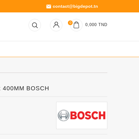
contact@bigdepot.tn
email
0
0,000 TND
ax 400MM BOSCH