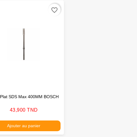
favorite_border
n Plat SDS Max 400MM BOSCH
Prix
43,900 TND
Ajouter au panier