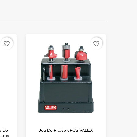
favorite_border
favorite_border
e De
Jeu De Fraise 6PCS VALEX
Fraise 
MEL®