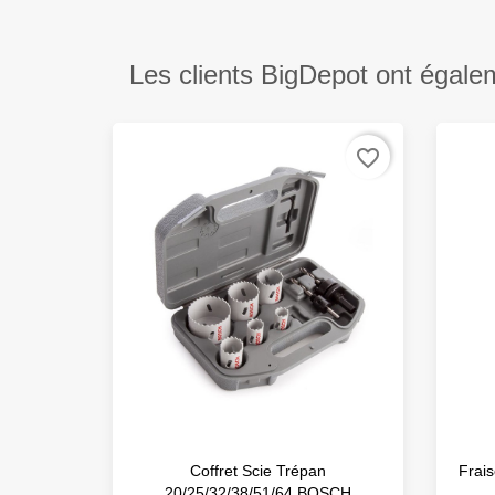
Les clients BigDepot ont égale
favorite_border
Coffret Scie Trépan
Frai
20/25/32/38/51/64 BOSCH