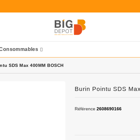
Consommables
Ponceuses Pneumatique
intu SDS Max 400MM BOSCH
Burin Pointu SDS M
Référence
2608690166