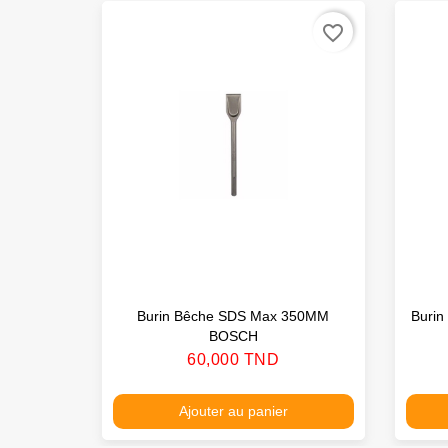
favorite_border
Burin Bêche SDS Max 350MM
Buri
BOSCH
Prix
60,000 TND
Ajouter au panier