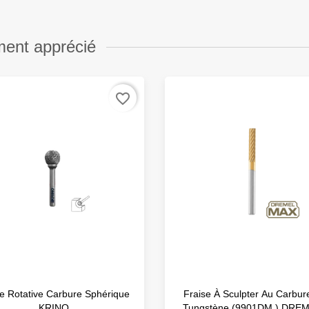
ment apprécié
favorite_border
se Rotative Carbure Sphérique
Fraise À Sculpter Au Carbur
KRINO
Tungstène (9901DM ) DRE