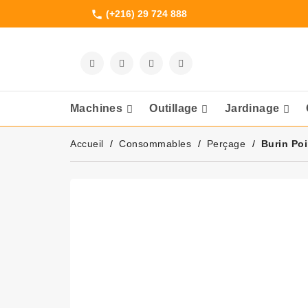
(+216) 29 724 888
phone
Machines
Outillage
Jardinage
Meuleuses Et 
Accueil
Consommables
Perçage
Burin Po