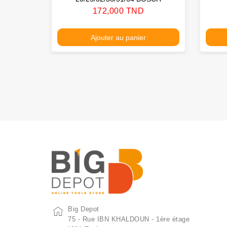
Prix
172,000 TND
Ajouter au panier
Big Depot
75 - Rue IBN KHALDOUN - 1ère étage