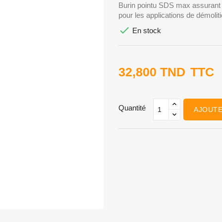
Burin pointu SDS max assurant u
pour les applications de démoliti

En stock
32,800 TND
TTC
Quantité
AJOUTE