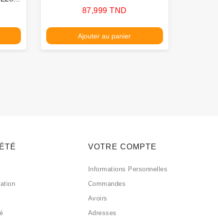
Prix
87,999 TND
Ajouter au panier
IÉTÉ
VOTRE COMPTE
Informations Personnelles
sation
Commandes
Avoirs
sé
Adresses