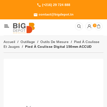
(+216) 29 724 888
phone
Catégorie
contact@bigdepot.tn
email
Machines
0
Outillage
Jardinage
Accueil
Outillage
Outils De Mesure
Pied À Coulisse
Consommables
Et Jauges
Pied À Coulisse Digital 150mm ACCUD