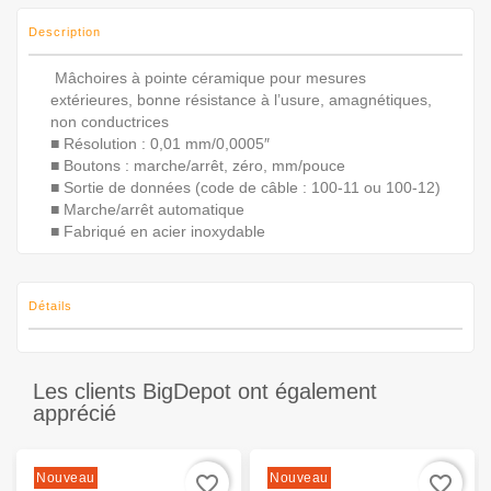
Description
Mâchoires à pointe céramique pour mesures
extérieures, bonne résistance à l’usure, amagnétiques,
non conductrices
■ Résolution : 0,01 mm/0,0005″
■ Boutons : marche/arrêt, zéro, mm/pouce
■ Sortie de données (code de câble : 100-11 ou 100-12)
■ Marche/arrêt automatique
■ Fabriqué en acier inoxydable
Détails
Les clients BigDepot ont également
apprécié
Nouveau
Nouveau
favorite_border
favorite_border