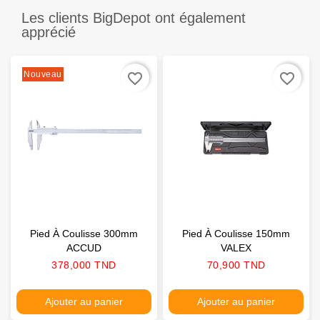
Les clients BigDepot ont également
apprécié
Nouveau
favorite_border
favorite_border
Pied À Coulisse 300mm
Pied À Coulisse 150mm
ACCUD
VALEX
Prix
Prix
378,000 TND
70,900 TND
Ajouter au panier
Ajouter au panier