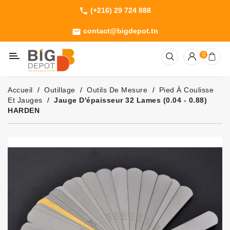
(+216) 29 724 888
phone
Catégorie
contact@bigdepot.tn
email
Machines
0
Outillage
Jardinage
Accueil
Outillage
Outils De Mesure
Pied À Coulisse
Consommables
Et Jauges
Jauge D'épaisseur 32 Lames (0.04 - 0.88)
HARDEN