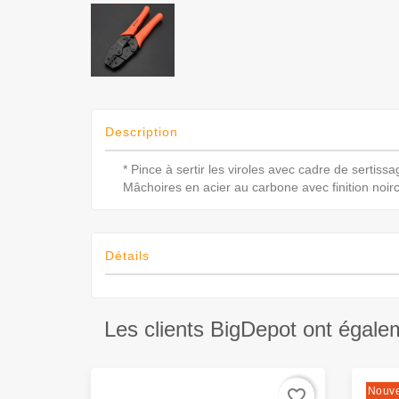
Description
* Pince à sertir les viroles avec cadre de sertiss
Mâchoires en acier au carbone avec finition noi
Détails
Les clients BigDepot ont égale
Nouv
favorite_border