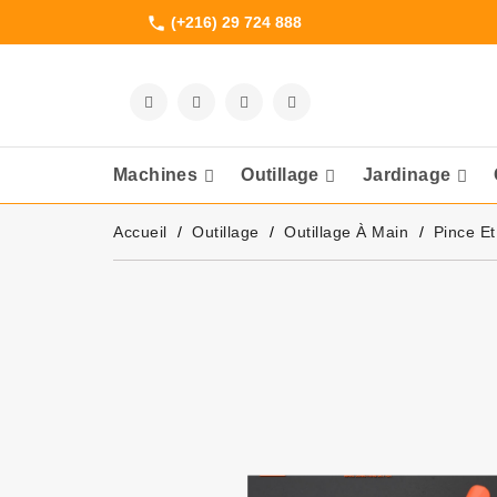
(+216) 29 724 888
phone
Machines
Outillage
Jardinage
Meuleuses Et 
Accueil
Outillage
Outillage À Main
Pince Et