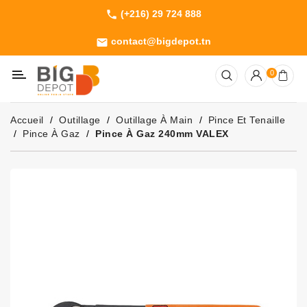
(+216) 29 724 888
phone
Catégorie
contact@bigdepot.tn
email
Machines
0
Outillage
Jardinage
Accueil
Outillage
Outillage À Main
Pince Et Tenaille
Consommables
Pince À Gaz
Pince À Gaz 240mm VALEX