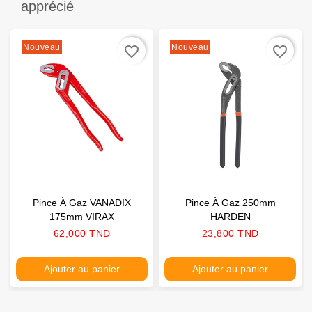
apprécié
Nouveau
Nouveau
favorite_border
favorite_border
Pince À Gaz VANADIX
Pince À Gaz 250mm
175mm VIRAX
HARDEN
Prix
Prix
62,000 TND
23,800 TND
Ajouter au panier
Ajouter au panier