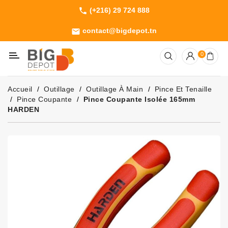
(+216) 29 724 888
phone
Catégorie
contact@bigdepot.tn
email
Machines
0
Outillage
Jardinage
Accueil
Outillage
Outillage À Main
Pince Et Tenaille
Consommables
Pince Coupante
Pince Coupante Isolée 165mm
HARDEN