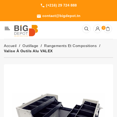
(+216) 29 724 888
phone
Catégorie
contact@bigdepot.tn
email
Machines
0
Outillage
Jardinage
Accueil
Outillage
Rangements Et Compositions
Consommables
Valise À Outils Alu VALEX