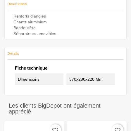
Description
Renforts d'angles
Chants aluminium
Bandoulière
Séparateurs amovibles.
Détails
Fiche technique
Dimensions
370x280x220 Mm
Les clients BigDepot ont également
apprécié
favorite_border
favorite_border