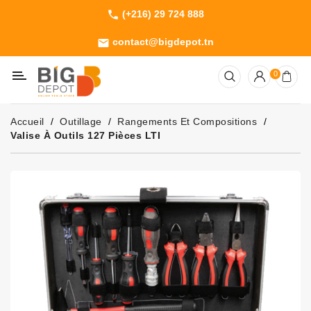
(+216) 29 724 888
phone
Catégorie
contact@bigdepot.tn
email
Machines
0
Outillage
Jardinage
Accueil
Outillage
Rangements Et Compositions
Consommables
Valise À Outils 127 Pièces LTI