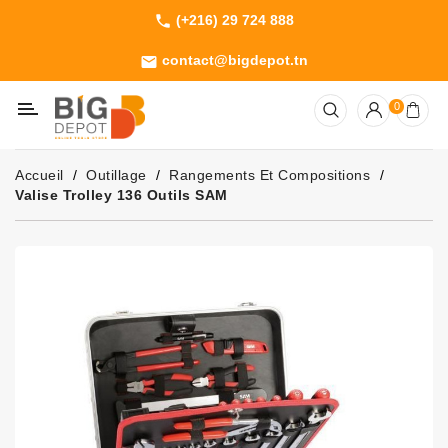
(+216) 29 724 888
phone
Catégorie
contact@bigdepot.tn
email
Machines
0
Outillage
Jardinage
Accueil
Outillage
Rangements Et Compositions
Consommables
Valise Trolley 136 Outils SAM