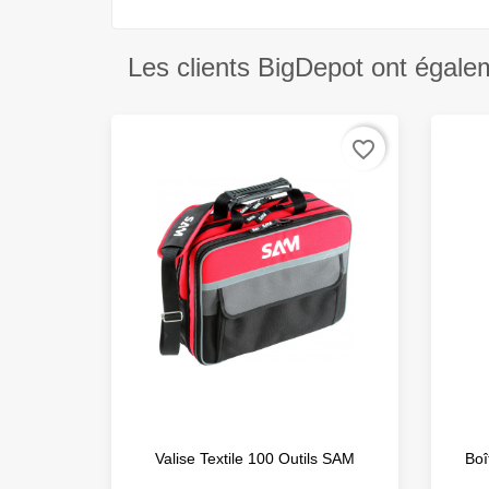
Les clients BigDepot ont égale
favorite_border
Valise Textile 100 Outils SAM
Boî