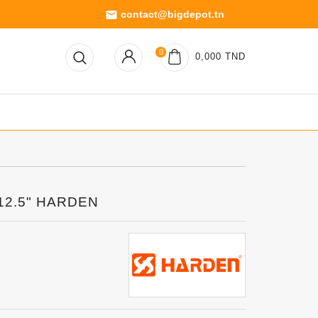
contact@bigdepot.tn
email
0
0,000 TND
 12.5" HARDEN