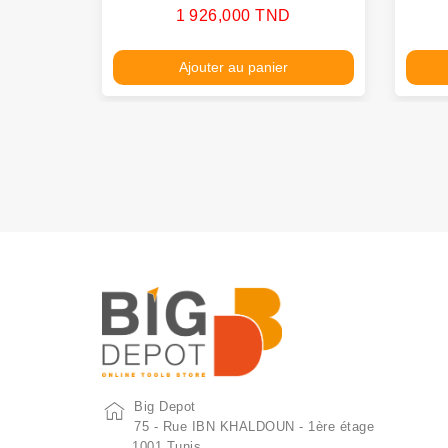
Prix
1 926,000 TND
Ajouter au panier
Big Depot
75 - Rue IBN KHALDOUN - 1ère étage
1001 Tunis