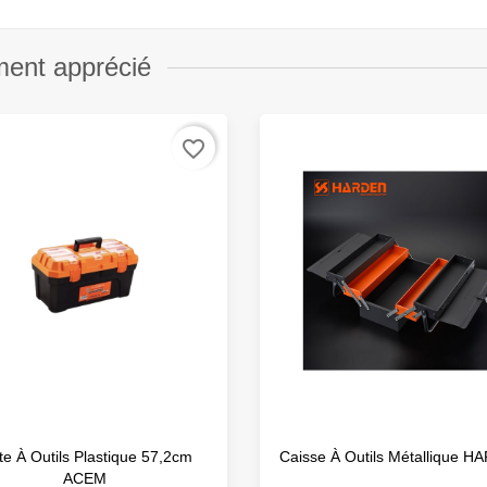
ment apprécié
favorite_border
te À Outils Plastique 57,2cm
Caisse À Outils Métallique 
ACEM