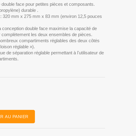
 double face pour petites pièces et composants.
propylène) durable .
H) : 320 mm x 275 mm x 83 mm (environ 12,5 pouces
a conception double face maximise la capacité de
r complètement les deux ensembles de pièces.
ombreux compartiments réglables des deux côtés
oison réglable »).
e de séparation réglable permettant à l'utilisateur de
artiments.
R AU PANIER