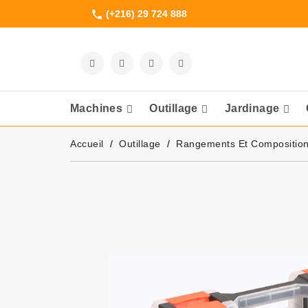
(+216) 29 724 888
phone
Machines
Outillage
Jardinage
Meuleuses Et 
Accueil
Outillage
Rangements Et Compositio