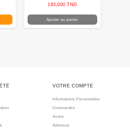
Prix
193,000 TND
Ajouter au panier
IÉTÉ
VOTRE COMPTE
Informations Personnelles
sation
Commandes
Avoirs
sé
Adresses