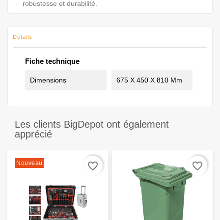
robustesse et durabilité.
Détails
Fiche technique
Dimensions
675 X 450 X 810 Mm
Les clients BigDepot ont également
apprécié
Nouveau
favorite_border
favorite_border