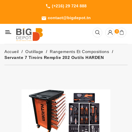
(+216) 29 724 888
phone
Catégorie
contact@bigdepot.tn
email
Machines
0
Outillage
Jardinage
Accueil
Outillage
Rangements Et Compositions
Consommables
Servante 7 Tiroirs Remplie 202 Outils HARDEN