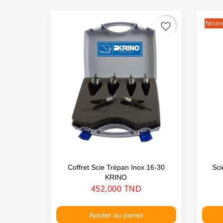
Nouv
favorite_border
Coffret Scie Trépan Inox 16-30
Sc
KRINO
Prix
452,000 TND
Ajouter au panier