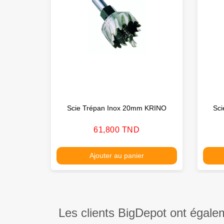
Scie Trépan Inox 20mm KRINO
Sc
Prix
61,800 TND
Ajouter au panier
Les clients BigDepot ont égale