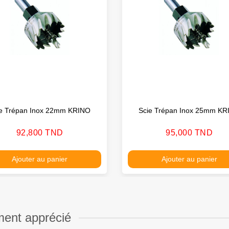
ie Trépan Inox 22mm KRINO
Scie Trépan Inox 25mm KR
Prix
Prix
92,800 TND
95,000 TND
Ajouter au panier
Ajouter au panier
ment apprécié