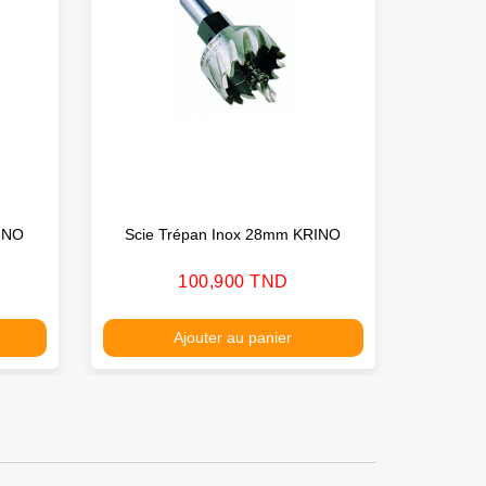
INO
Scie Trépan Inox 28mm KRINO
Scie 
Prix
100,900 TND
Ajouter au panier