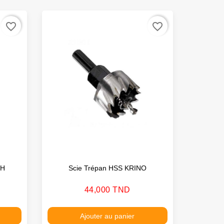
Rupture de 
favorite_border
favorite_border
CH
Scie Trépan HSS KRINO
Coffr
Prix
44,000 TND
Ajouter au panier