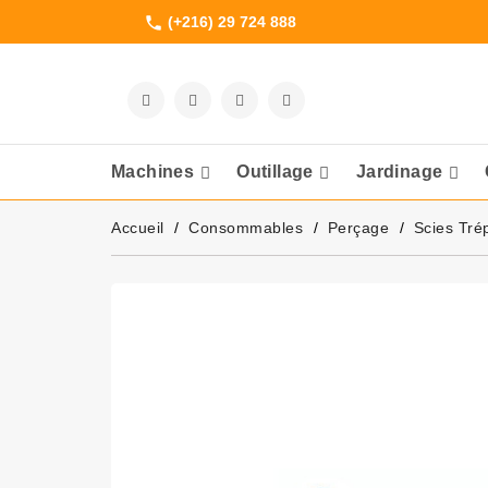
(+216) 29 724 888
phone
Machines
Outillage
Jardinage
Meuleuses Et 
Accueil
Consommables
Perçage
Scies Tré