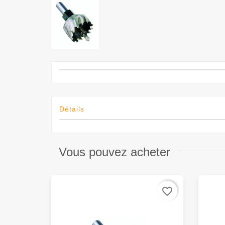
Détails
Vous pouvez acheter
favorite_border