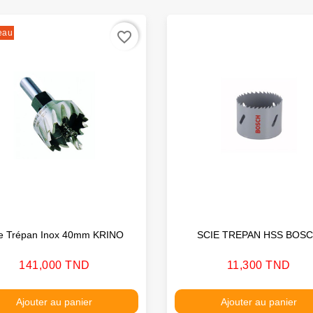
eau
favorite_border
ie Trépan Inox 40mm KRINO
SCIE TREPAN HSS BOS
Prix
Prix
141,000 TND
11,300 TND
Ajouter au panier
Ajouter au panier