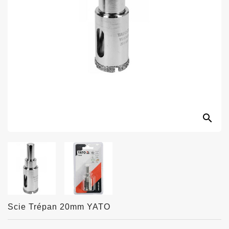
search
Scie Trépan 20mm YATO