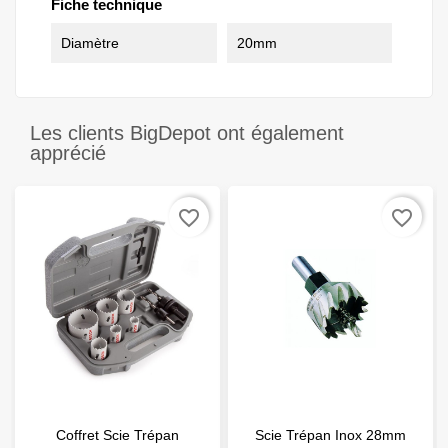
Fiche technique
Diamètre
20mm
Les clients BigDepot ont également
apprécié
favorite_border
favorite_border
Coffret Scie Trépan
Scie Trépan Inox 28mm