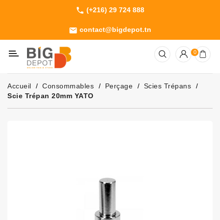
(+216) 29 724 888
phone
Catégorie
contact@bigdepot.tn
email
Machines
0
Outillage
Jardinage
Accueil
Consommables
Perçage
Scies Trépans
Consommables
Scie Trépan 20mm YATO