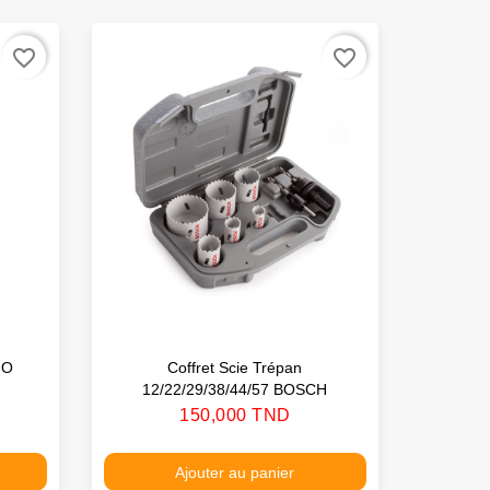
favorite_border
favorite_border
NO
Coffret Scie Trépan
Scie T
12/22/29/38/44/57 BOSCH
Prix
150,000 TND
Ajouter au panier