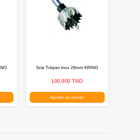
INO
Scie Trépan Inox 28mm KRINO
Scie 
Prix
100,900 TND
Ajouter au panier