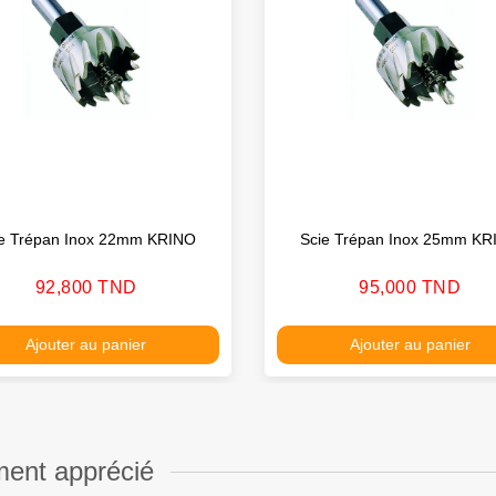
ie Trépan Inox 22mm KRINO
Scie Trépan Inox 25mm KR
Prix
Prix
92,800 TND
95,000 TND
Ajouter au panier
Ajouter au panier
ment apprécié