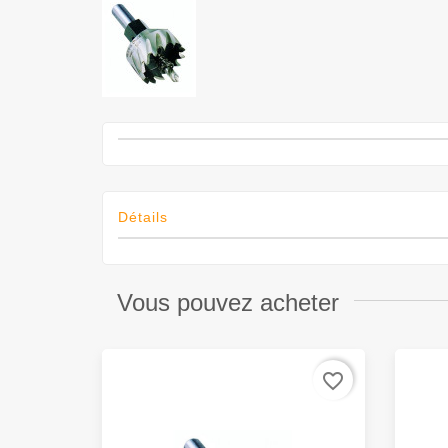
Détails
Vous pouvez acheter
favorite_border