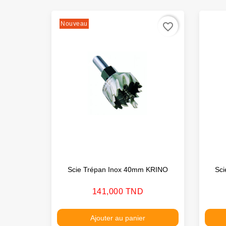
Nouveau
favorite_border
Scie Trépan Inox 40mm KRINO
Sc
Prix
141,000 TND
Ajouter au panier