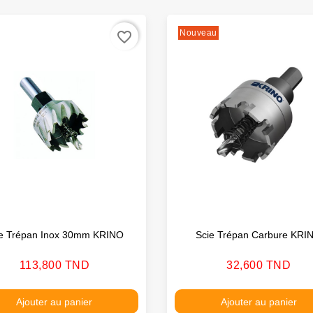
Nouveau
favorite_border
ie Trépan Inox 30mm KRINO
Scie Trépan Carbure KRI
Prix
Prix
113,800 TND
32,600 TND
Ajouter au panier
Ajouter au panier