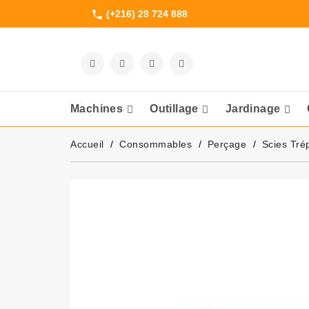
(+216) 29 724 888
phone
Machines
Outillage
Jardinage
Meuleuses Et 
Accueil
Consommables
Perçage
Scies Tré