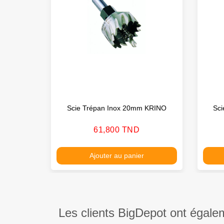
Scie Trépan Inox 20mm KRINO
Sc
Prix
61,800 TND
Ajouter au panier
Les clients BigDepot ont égale