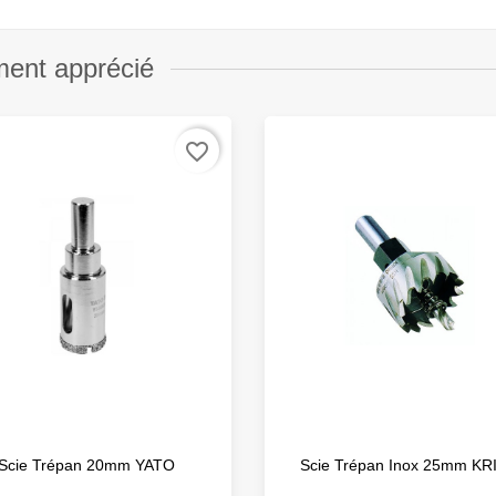
ment apprécié
favorite_border
Scie Trépan 20mm YATO
Scie Trépan Inox 25mm KR