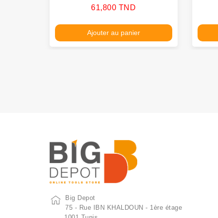
Prix
61,800 TND
Ajouter au panier
Big Depot
75 - Rue IBN KHALDOUN - 1ère étage
1001 Tunis