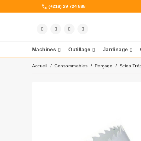
(+216) 29 724 888
phone
Machines
Outillage
Jardinage
Meuleuses Et 
Accueil
Consommables
Perçage
Scies Tré