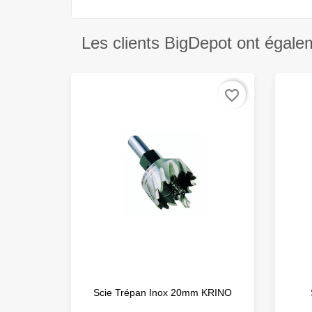
Les clients BigDepot ont égale
favorite_border
Scie Trépan Inox 20mm KRINO