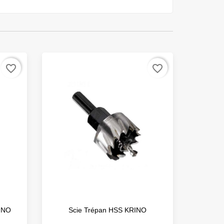
favorite_border
favorite_border
INO
Scie Trépan HSS KRINO
12/