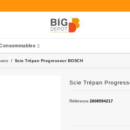
Consommables
Ponceuses Pneumatique
pans
Scie Trépan Progresseur BOSCH
Scie Trépan Progres
Référence
2608594217