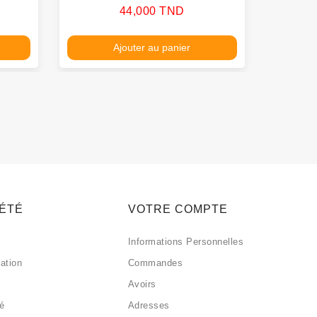
Prix
44,000 TND
Ajouter au panier
IÉTÉ
VOTRE COMPTE
Informations Personnelles
sation
Commandes
Avoirs
sé
Adresses