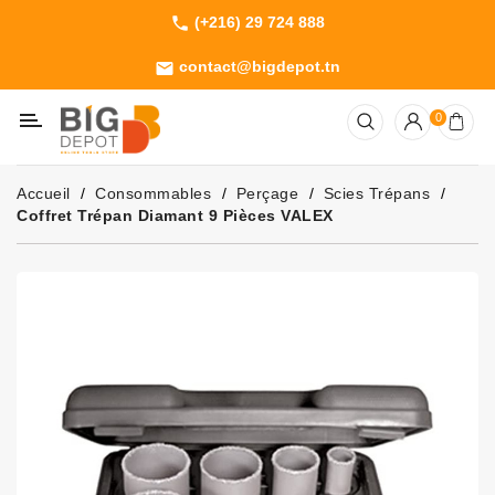
(+216) 29 724 888
phone
Catégorie
contact@bigdepot.tn
email
Machines
0
Outillage
Jardinage
Accueil
Consommables
Perçage
Scies Trépans
Consommables
Coffret Trépan Diamant 9 Pièces VALEX