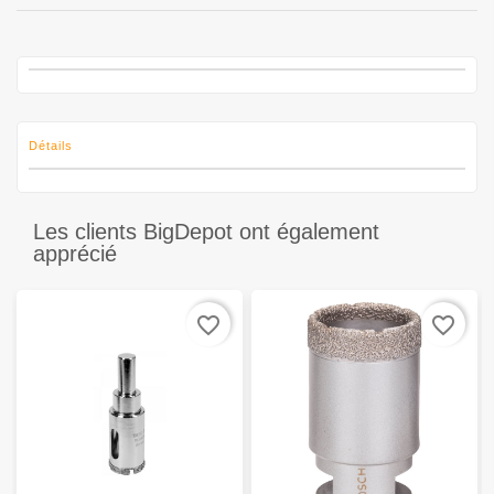
Détails
Les clients BigDepot ont également
apprécié
favorite_border
favorite_border