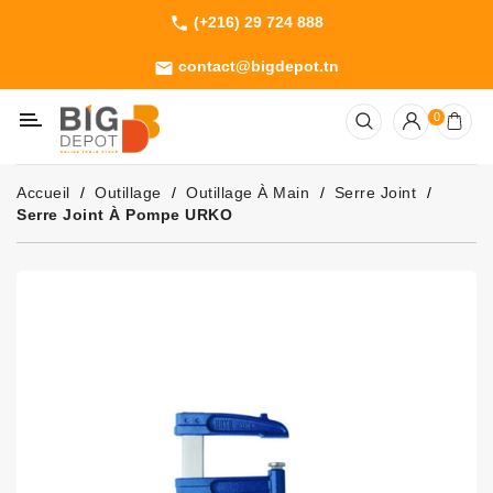
(+216) 29 724 888
phone
Catégorie
contact@bigdepot.tn
email
Machines
0
Outillage
Jardinage
Accueil
Outillage
Outillage À Main
Serre Joint
Consommables
Serre Joint À Pompe URKO