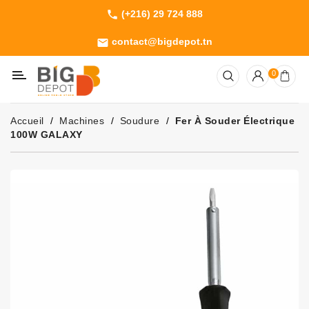
(+216) 29 724 888
phone
Catégorie
contact@bigdepot.tn
email
Machines
0
Outillage
Jardinage
Accueil
Machines
Soudure
Fer À Souder Électrique
Consommables
100W GALAXY