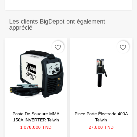
Les clients BigDepot ont également
apprécié
favorite_border
favorite_border
Poste De Soudure MMA
Pince Porte Électrode 400A
150A INVERTER Telwin
Telwin
Prix
Prix
1 078,000 TND
27,800 TND