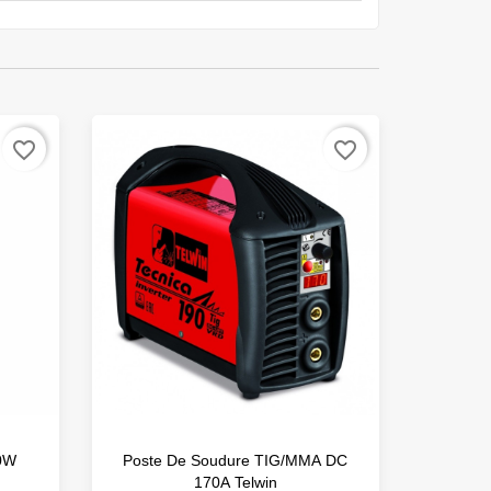
favorite_border
favorite_border
60W
Poste De Soudure TIG/MMA DC
Post
170A Telwin