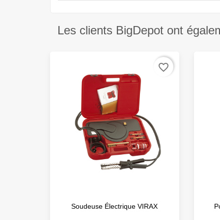
Les clients BigDepot ont égale
favorite_border
Soudeuse Électrique VIRAX
P