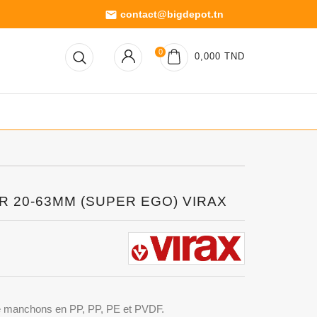
contact@bigdepot.tn
email
0
0,000 TND
PR 20-63MM (SUPER EGO) VIRAX
de manchons en PP, PP, PE et PVDF.