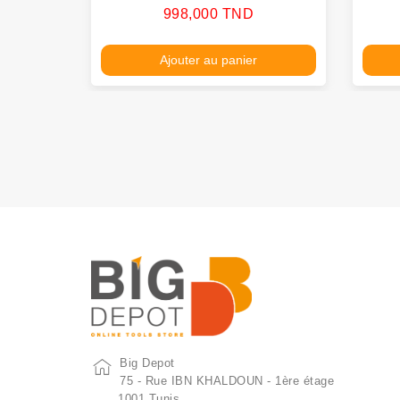
Prix
998,000 TND
Ajouter au panier
Big Depot
75 - Rue IBN KHALDOUN - 1ère étage
1001 Tunis