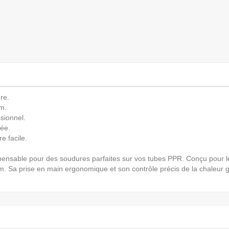
re.
m.
sionnel.
sée.
e facile.
spensable pour des soudures parfaites sur vos tubes PPR. Conçu pour le
Sa prise en main ergonomique et son contrôle précis de la chaleur gar