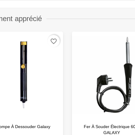
ment apprécié
favorite_border
ompe À Dessouder Galaxy
Fer À Souder Électrique 
GALAXY