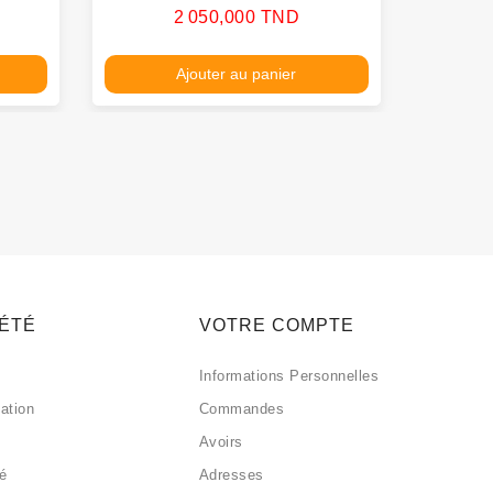
Prix
2 050,000 TND
Ajouter au panier
IÉTÉ
VOTRE COMPTE
Informations Personnelles
sation
Commandes
Avoirs
sé
Adresses