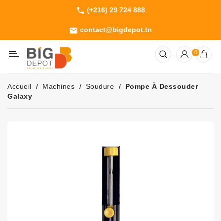
(+216) 29 724 888
phone
Catégorie
contact@bigdepot.tn
email
Machines
0
Outillage
Jardinage
Accueil
Machines
Soudure
Pompe À Dessouder
Consommables
Galaxy