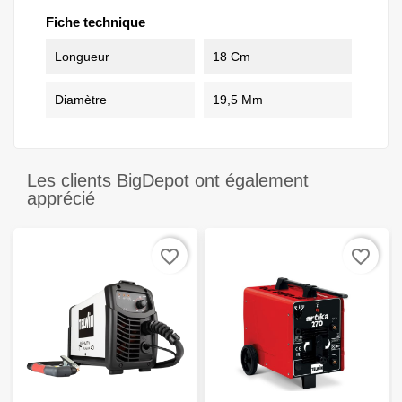
Fiche technique
Longueur
18 Cm
Diamètre
19,5 Mm
Les clients BigDepot ont également
apprécié
favorite_border
favorite_border