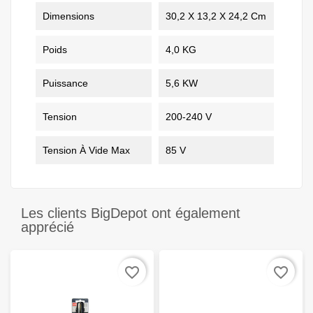
Dimensions
30,2 X 13,2 X 24,2 Cm
Poids
4,0 KG
Puissance
5,6 KW
Tension
200-240 V
Tension À Vide Max
85 V
Les clients BigDepot ont également
apprécié
favorite_border
favorite_border