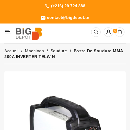
(+216) 29 724 888
phone
Catégorie
contact@bigdepot.tn
email
Machines
0
Outillage
Jardinage
Accueil
Machines
Soudure
Poste De Soudure MMA
Consommables
200A INVERTER TELWIN