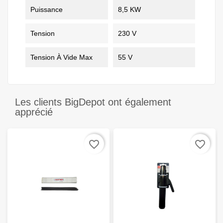
Puissance
8,5 KW
Tension
230 V
Tension À Vide Max
55 V
Les clients BigDepot ont également
apprécié
favorite_border
favorite_border