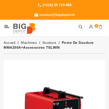
(+216) 29 724 888
phone
Catégorie
contact@bigdepot.tn
email
Machines
0
Outillage
Jardinage
Accueil
Machines
Soudure
Poste De Soudure
Consommables
MMA250A+accessoires TELWIN