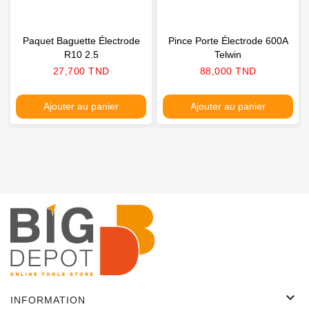
Paquet Baguette Électrode
Pince Porte Électrode 600A
R10 2.5
Telwin
Prix
Prix
27,700 TND
88,000 TND
Ajouter au panier
Ajouter au panier

INFORMATION