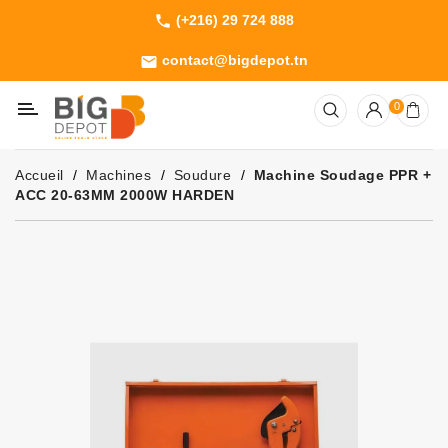
(+216) 29 724 888
phone
Catégorie
contact@bigdepot.tn
email
Machines
0
Outillage
Jardinage
Accueil
Machines
Soudure
Machine Soudage PPR +
Consommables
ACC 20-63MM 2000W HARDEN