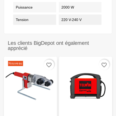
Puissance
2000 W
Tension
220 V-240 V
Les clients BigDepot ont également
apprécié
Nouveau
favorite_border
favorite_border