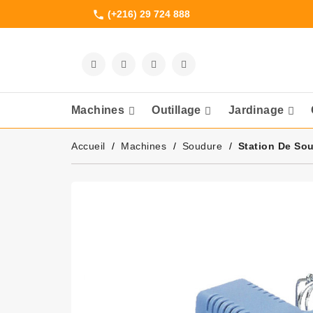
(+216) 29 724 888
phone
Machines
Outillage
Jardinage
Meuleuses Et 
Accueil
Machines
Soudure
Station De So