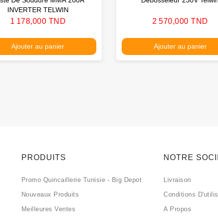
INVERTER TELWIN
Prix
Prix
1 178,000 TND
2 570,000 TND
Ajouter au panier
Ajouter au panier
PRODUITS
NOTRE SOC
Promo Quincaillerie Tunisie - Big Depot
Livraison
Nouveaux Produits
Conditions D'utili
Meilleures Ventes
A Propos