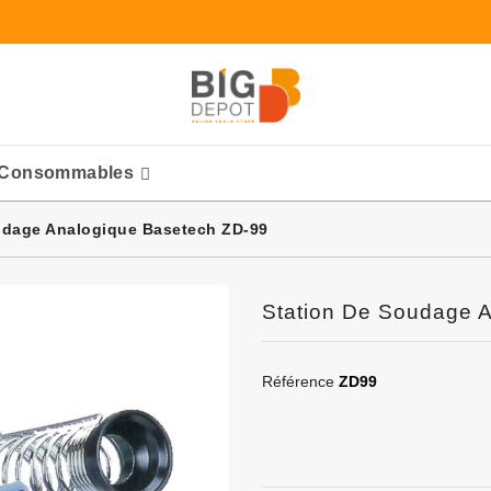
Consommables
Ponceuses Pneumatique
udage Analogique Basetech ZD-99
Station De Soudage 
Référence
ZD99