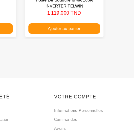
INVERTER TELWIN
Prix
1 119,000 TND
Ajouter au panier
IÉTÉ
VOTRE COMPTE
Informations Personnelles
sation
Commandes
Avoirs