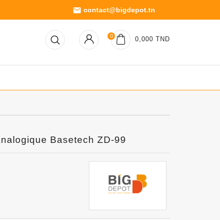
contact@bigdepot.tn
email
0
0,000 TND
Analogique Basetech ZD-99