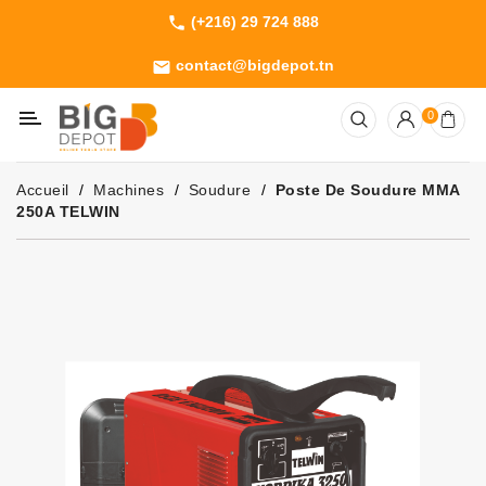
(+216) 29 724 888
phone
Catégorie
contact@bigdepot.tn
email
Machines
0
Outillage
Jardinage
Accueil
Machines
Soudure
Poste De Soudure MMA
Consommables
250A TELWIN