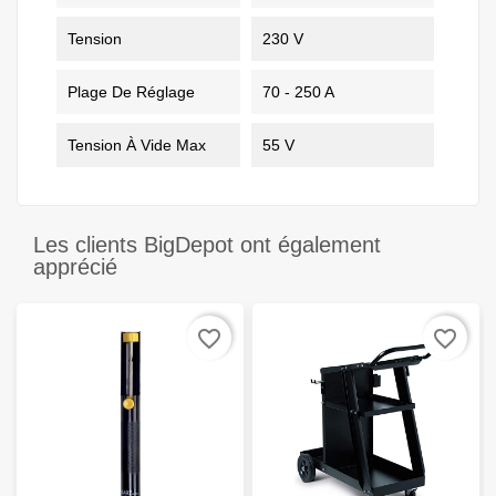
Tension
230 V
Plage De Réglage
70 - 250 A
Tension À Vide Max
55 V
Les clients BigDepot ont également
apprécié
favorite_border
favorite_border