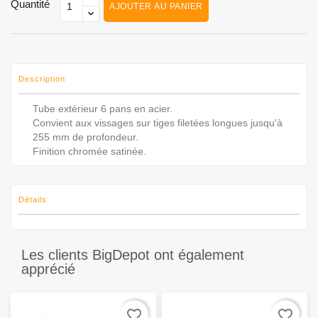
Quantité
AJOUTER AU PANIER
Description
Tube extérieur 6 pans en acier.
Convient aux vissages sur tiges filetées longues jusqu'à
255 mm de profondeur.
Finition chromée satinée.
Détails
Les clients BigDepot ont également
apprécié
favorite_border
favorite_border