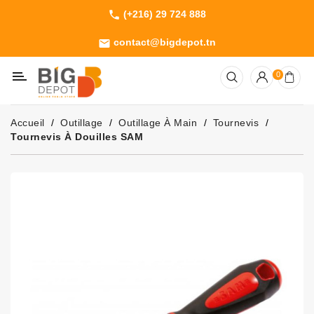
(+216) 29 724 888
phone
Catégorie
contact@bigdepot.tn
email
Machines
0
Outillage
Jardinage
Accueil
Outillage
Outillage À Main
Tournevis
Consommables
Tournevis À Douilles SAM