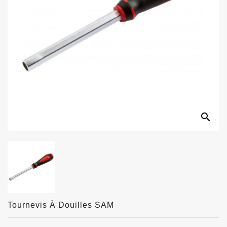
search
Tournevis À Douilles SAM