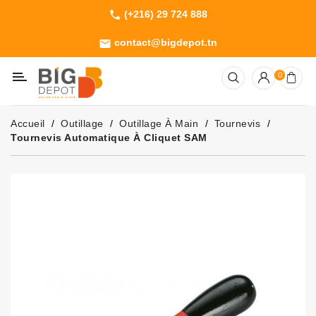
(+216) 29 724 888
phone
Catégorie
contact@bigdepot.tn
email
Machines
0
Outillage
Jardinage
Accueil
Outillage
Outillage À Main
Tournevis
Consommables
Tournevis Automatique À Cliquet SAM