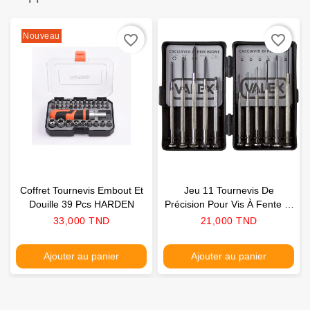
Nouveau
favorite_border
favorite_border
Coffret Tournevis Embout Et
Jeu 11 Tournevis De
Douille 39 Pcs HARDEN
Précision Pour Vis À Fente Et
Philips VALEX
Prix
Prix
33,000 TND
21,000 TND
Ajouter au panier
Ajouter au panier