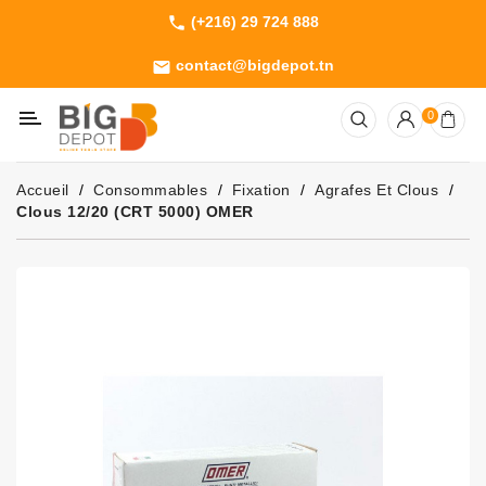
(+216) 29 724 888
phone
Catégorie
contact@bigdepot.tn
email
Machines
0
Outillage
Jardinage
Accueil
Consommables
Fixation
Agrafes Et Clous
Consommables
Clous 12/20 (CRT 5000) OMER