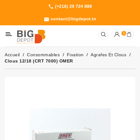
(+216) 29 724 888
phone
Catégorie
contact@bigdepot.tn
email
Machines
0
Outillage
Jardinage
Accueil
Consommables
Fixation
Agrafes Et Clous
Consommables
Clous 12/18 (CRT 7000) OMER