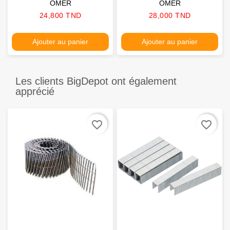
OMER
OMER
Prix
Prix
24,800 TND
28,000 TND
Ajouter au panier
Ajouter au panier
Les clients BigDepot ont également
apprécié
favorite_border
favorite_border