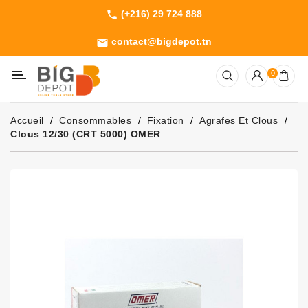
(+216) 29 724 888
phone
Catégorie
contact@bigdepot.tn
email
Machines
0
Outillage
Jardinage
Accueil
Consommables
Fixation
Agrafes Et Clous
Consommables
Clous 12/30 (CRT 5000) OMER