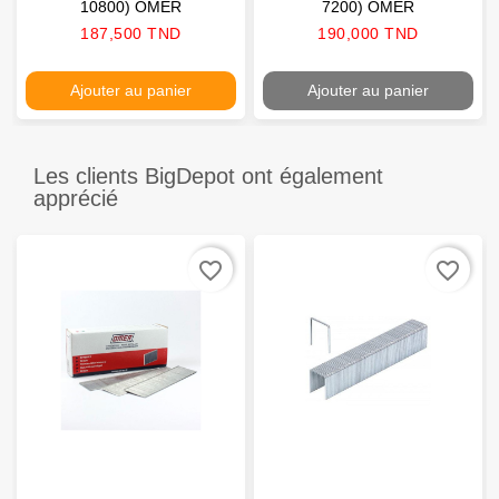
10800) OMER
7200) OMER
Prix
Prix
187,500 TND
190,000 TND
Ajouter au panier
Ajouter au panier
Les clients BigDepot ont également
apprécié
favorite_border
favorite_border