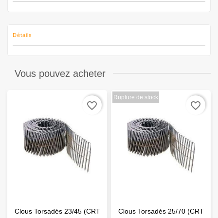
Détails
Vous pouvez acheter
Rupture de stock
favorite_border
favorite_border
Clous Torsadés 23/45 (CRT
Clous Torsadés 25/70 (CRT