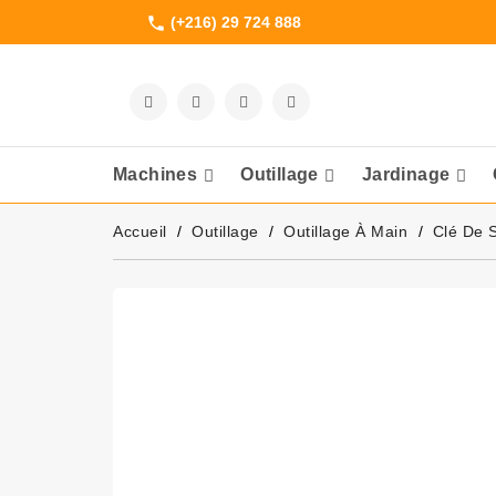
(+216) 29 724 888
phone
Machines
Outillage
Jardinage
Meuleuses Et 
Accueil
Outillage
Outillage À Main
Clé De 