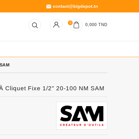
contact@bigdepot.tn
email
0
0,000 TND
 SAM
À Cliquet Fixe 1/2" 20-100 NM SAM