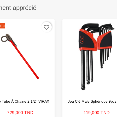
ment apprécié
eau
favorite_border
e Tube À Chaine 2.1/2'' VIRAX
Jeu Clé Male Sphérique 9pc
Prix
Prix
729,000 TND
119,000 TND