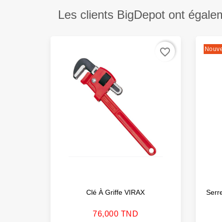
Les clients BigDepot ont égale
Nouv
favorite_border
Clé À Griffe VIRAX
Serr
Prix
76,000 TND