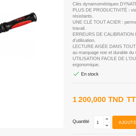
Clés dynamométriques DYNATEC
PLUS DE PRODUCTIVITÉ : via une
résistants.
UNE CLÉ TOUT ACIER : permetta
travail.
ERREURS DE CALIBRATION LIMIT
d'utilisation.
LECTURE AISÉE DANS TOUTES 
au marquage noir et durable du v
UTILISATION FACILE DE L'OUTIL
ergonomique.

En stock
1 200,000 TND
T
Quantité
AJOUTE