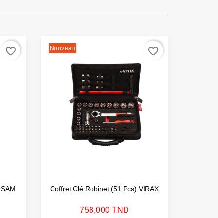
Nouveau
favorite_border
favorite_border
s SAM
Coffret Clé Robinet (51 Pcs) VIRAX
Jeu De 9
Prix
758,000 TND