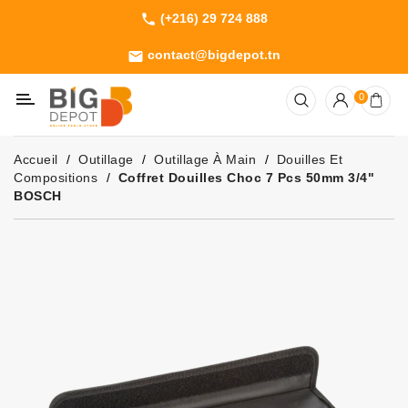
(+216) 29 724 888
phone
Catégorie
contact@bigdepot.tn
email
Machines
0
Outillage
Jardinage
Accueil
Outillage
Outillage À Main
Douilles Et
Consommables
Compositions
Coffret Douilles Choc 7 Pcs 50mm 3/4"
BOSCH