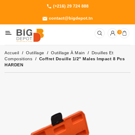
(+216) 29 724 888
phone
Catégorie
contact@bigdepot.tn
email
Machines
0
Outillage
Jardinage
Accueil
Outillage
Outillage À Main
Douilles Et
Consommables
Compositions
Coffret Douille 1/2" Males Impact 8 Pcs
HARDEN