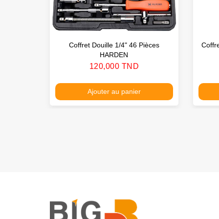
Coffret Douille 1/4" 46 Pièces
Coffr
HARDEN
Prix
120,000 TND
Ajouter au panier