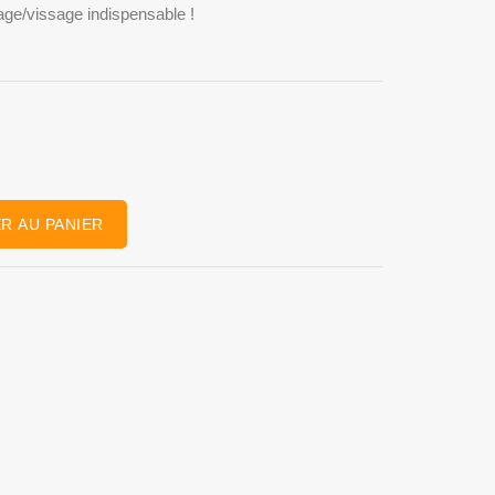
age/vissage indispensable !
R AU PANIER