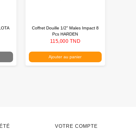
LLOTA
Coffret Douille 1/2" Males Impact 8
Clique
Pcs HARDEN
Prix
115,000 TND
Ajouter au panier
IÉTÉ
VOTRE COMPTE