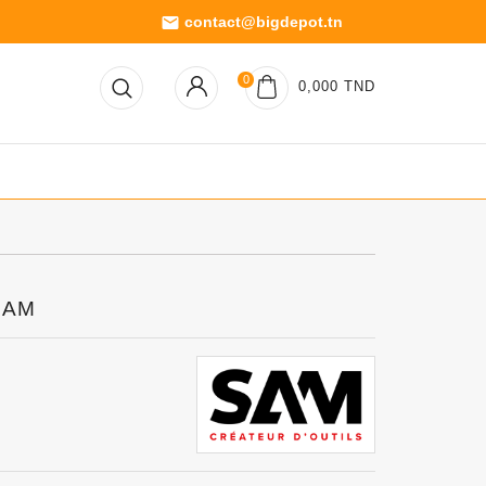
contact@bigdepot.tn
email
0
0,000 TND
 SAM