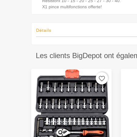
Resistorx 10 - 15 - 20 - 25 - 27 - 30 - 40.
X1 pince multifonctions offerte!
Détails
Les clients BigDepot ont égale
favorite_border