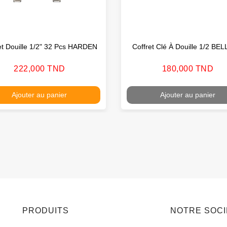
et Douille 1/2" 32 Pcs HARDEN
Coffret Clé À Douille 1/2 BE
Prix
Prix
222,000 TND
180,000 TND
Ajouter au panier
Ajouter au panier
PRODUITS
NOTRE SOC