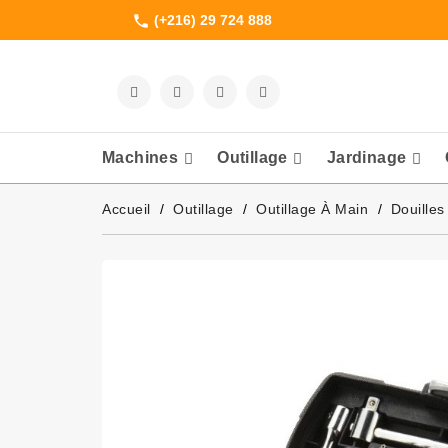
(+216) 29 724 888
phone
Machines
Outillage
Jardinage
Meuleuses Et 
Accueil
Outillage
Outillage À Main
Douilles