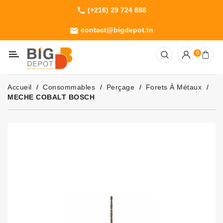
(+216) 29 724 888
phone
Catégorie
contact@bigdepot.tn
email
Machines
0
Outillage
Jardinage
Accueil
Consommables
Perçage
Forets À Métaux
Consommables
MECHE COBALT BOSCH