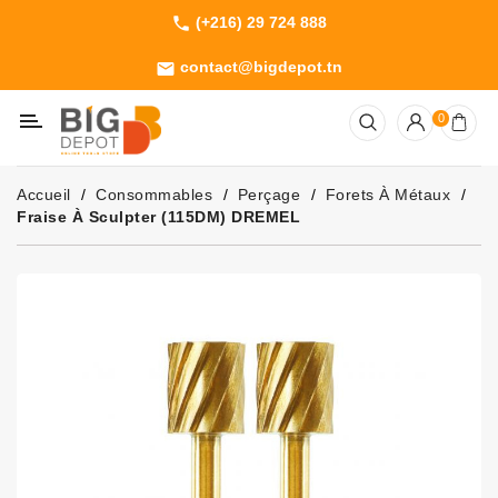
(+216) 29 724 888
phone
Catégorie
contact@bigdepot.tn
email
Machines
0
Outillage
Jardinage
Accueil
Consommables
Perçage
Forets À Métaux
Consommables
Fraise À Sculpter (115DM) DREMEL