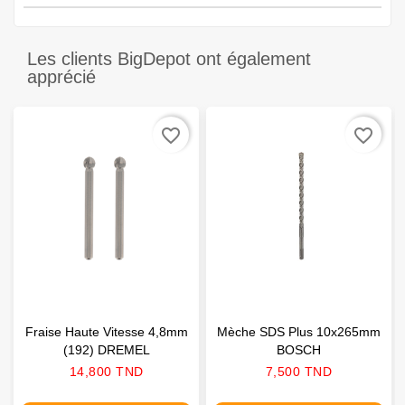
Les clients BigDepot ont également
apprécié
favorite_border
favorite_border
Fraise Haute Vitesse 4,8mm
Mèche SDS Plus 10x265mm
(192) DREMEL
BOSCH
Prix
Prix
14,800 TND
7,500 TND