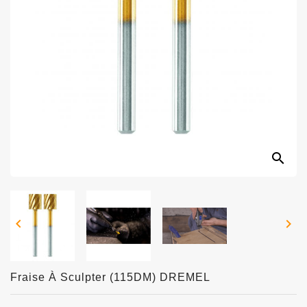
search


Fraise À Sculpter (115DM) DREMEL