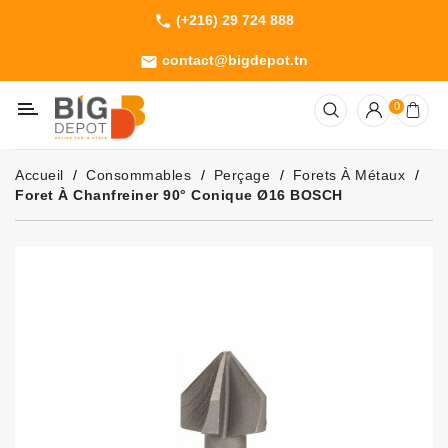
(+216) 29 724 888
phone
Catégorie
contact@bigdepot.tn
email
Machines
0
Outillage
Jardinage
Accueil
Consommables
Perçage
Forets À Métaux
Consommables
Foret À Chanfreiner 90° Conique Ø16 BOSCH