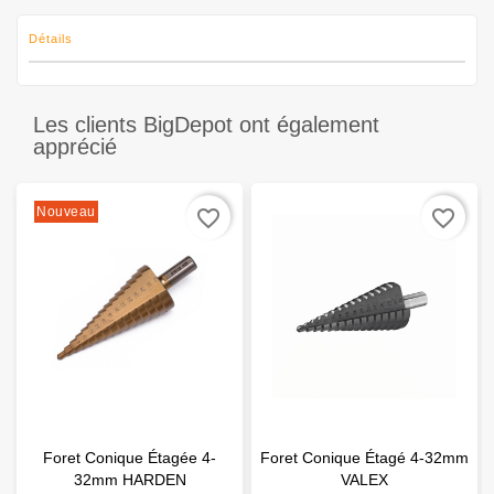
Détails
Les clients BigDepot ont également
apprécié
Nouveau
favorite_border
favorite_border
Foret Conique Étagée 4-
Foret Conique Étagé 4-32mm
32mm HARDEN
VALEX