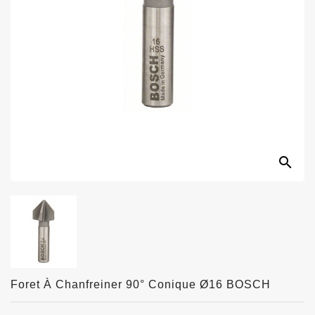
search
Foret À Chanfreiner 90° Conique Ø16 BOSCH