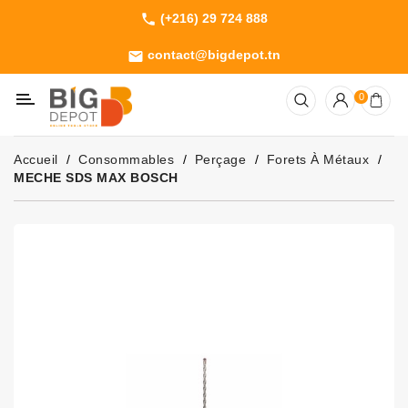
(+216) 29 724 888
phone
Catégorie
contact@bigdepot.tn
email
Machines
0
Outillage
Jardinage
Accueil
Consommables
Perçage
Forets À Métaux
Consommables
MECHE SDS MAX BOSCH