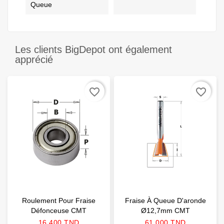
Queue
Les clients BigDepot ont également
apprécié
favorite_border
favorite_border
Roulement Pour Fraise
Fraise À Queue D'aronde
Défonceuse CMT
Ø12,7mm CMT
Prix
Prix
16,400 TND
61,000 TND