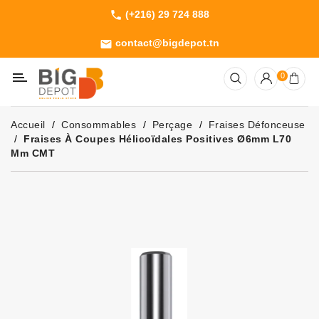
(+216) 29 724 888
phone
Catégorie
contact@bigdepot.tn
email
Machines
0
Outillage
Jardinage
Accueil
Consommables
Perçage
Fraises Défonceuse
Consommables
Fraises À Coupes Hélicoïdales Positives Ø6mm L70
Mm CMT